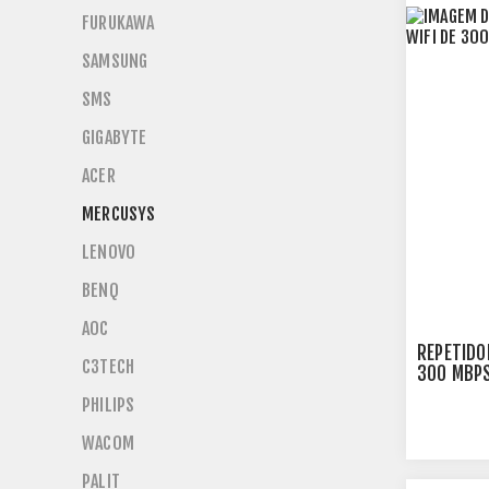
FURUKAWA
SAMSUNG
SMS
GIGABYTE
ACER
MERCUSYS
LENOVO
BENQ
AOC
REPETIDO
C3TECH
300 MBP
PHILIPS
WACOM
PALIT