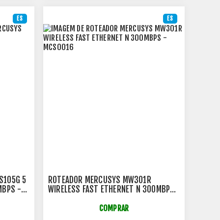
ES
ES
S105G 5
ROTEADOR MERCUSYS MW301R
MBPS -
WIRELESS FAST ETHERNET N 300MBPS
- MCS0016
COMPRAR