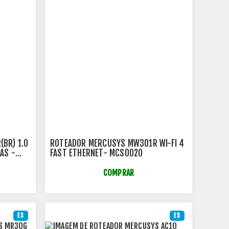
BR) 1.0
ROTEADOR MERCUSYS MW301R WI-FI 4
AS -
FAST ETHERNET- MCS0020
COMPRAR
ES
ES