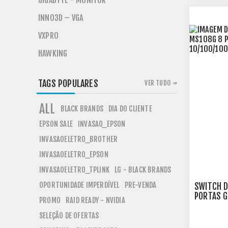
GIGABYTE - MONITOR
INNO3D – VGA
VXPRO
HAWKING
TAGS POPULARES
VER TUDO
ALL
BLACK BRANDS
DIA DO CLIENTE
EPSON SALE
INVASAO_EPSON
INVASAOELETRO_BROTHER
INVASAOELETRO_EPSON
INVASAOELETRO_TPLINK
LG - BLACK BRANDS
OPORTUNIDADE IMPERDÍVEL
PRE-VENDA
SWITCH D
PORTAS G
PROMO
RAID READY - NVIDIA
MCS0023
SELEÇÃO DE OFERTAS