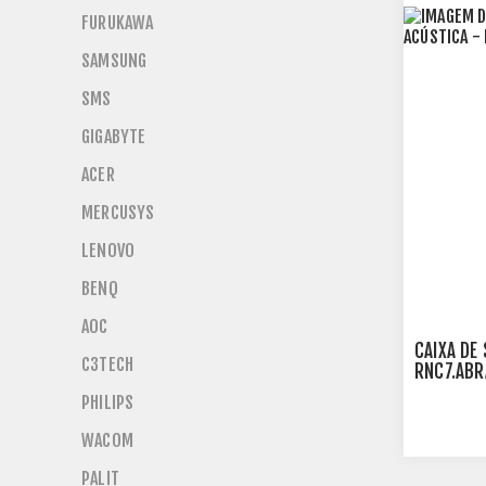
FURUKAWA
SAMSUNG
SMS
GIGABYTE
ACER
MERCUSYS
LENOVO
BENQ
AOC
CAIXA DE
C3TECH
RNC7.ABR
PHILIPS
WACOM
PALIT