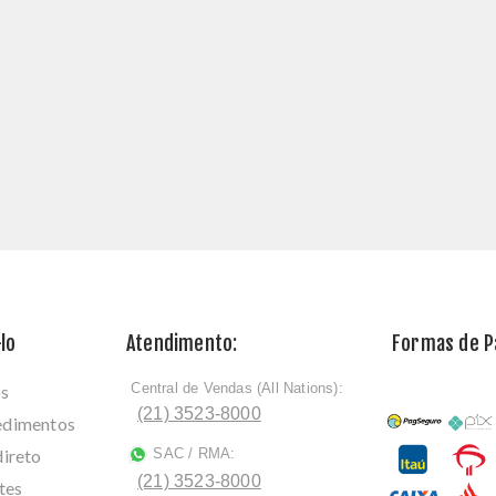
lo
Atendimento:
Formas de 
Central de Vendas (All Nations):
os
ﾠ
(21) 3523-8000
cedimentos
direto
SAC / RMA:
ﾠ
(21) 3523-8000
tes