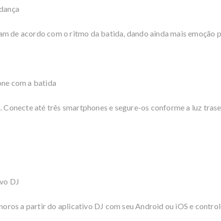
 dança
am de acordo com o ritmo da batida, dando ainda mais emoção pa
one com a batida
a. Conecte até três smartphones e segure-os conforme a luz trase
ivo DJ
onoros a partir do aplicativo DJ com seu Android ou iOS e contro