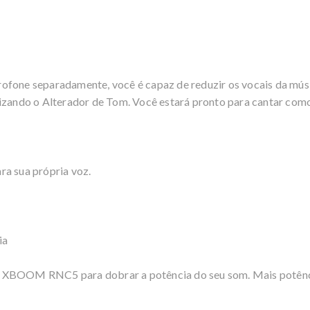
ofone separadamente, você é capaz de reduzir os vocais da músi
izando o Alterador de Tom. Você estará pronto para cantar como
ra sua própria voz.
ia
s LG XBOOM RNC5 para dobrar a potência do seu som. Mais potênci