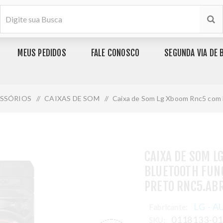
MEUS PEDIDOS
FALE CONOSCO
SEGUNDA VIA DE 
SSÓRIOS
/
CAIXAS DE SOM
/
Caixa de Som Lg Xboom Rnc5 com B
CAIXA DE SOM L
BLUETOOTH FUN
PRETO RNC5.AB
LG - 
Fabricante:
0118133-0
SKU: