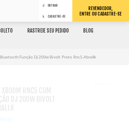
ENTRAR
REVENDEDOR,
ENTRE OU CADASTRE-SE
CADASTRE-SE
BOLETO
RASTREIE SEU PEDIDO
BLOG
luetooth Função Dj 200w Bivolt Preto Rnc5.Abrallk
G XBOOM RNC5 COM
ÇÃO DJ 200W BIVOLT
RALLK
AUDIO
1