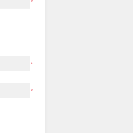
*
*
*