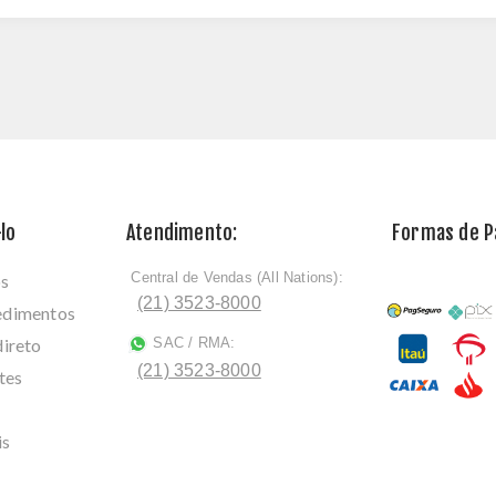
lo
Atendimento:
Formas de 
Central de Vendas (All Nations):
os
ﾠ
(21) 3523-8000
cedimentos
direto
SAC / RMA:
ﾠ
(21) 3523-8000
tes
is