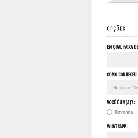
OPÇÕES
EM QUAL FAIXA 
COMO CONHECEU 
VOCÊ É UM(A)?:
Revenda
WHATSAPP: