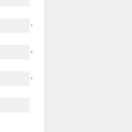
*
*
*