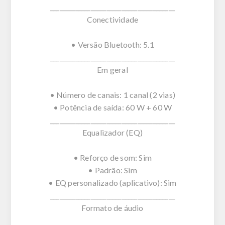
________________________________________
Conectividade
• Versão Bluetooth: 5.1
________________________________________
Em geral
• Número de canais: 1 canal (2 vias)
• Potência de saída: 60 W + 60 W
________________________________________
Equalizador (EQ)
• Reforço de som: Sim
• Padrão: Sim
• EQ personalizado (aplicativo): Sim
________________________________________
Formato de áudio