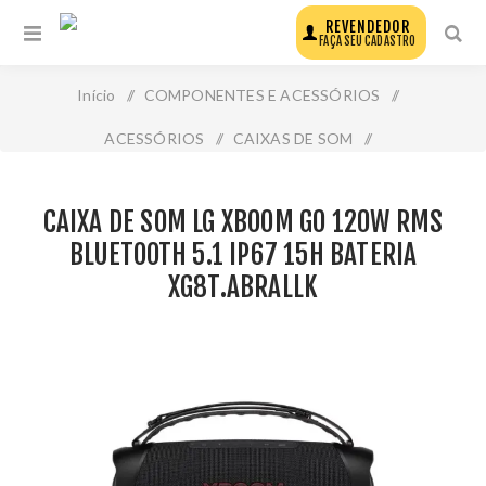
REVENDEDOR
FAÇA SEU CADASTRO
Início
/
COMPONENTES E ACESSÓRIOS
/
ACESSÓRIOS
/
CAIXAS DE SOM
/
Caixa de Som Lg Xboom Go 120w Rms Bluetooth 5.1 Ip67
CAIXA DE SOM LG XBOOM GO 120W RMS
15h Bateria Xg8t.Abrallk
BLUETOOTH 5.1 IP67 15H BATERIA
XG8T.ABRALLK