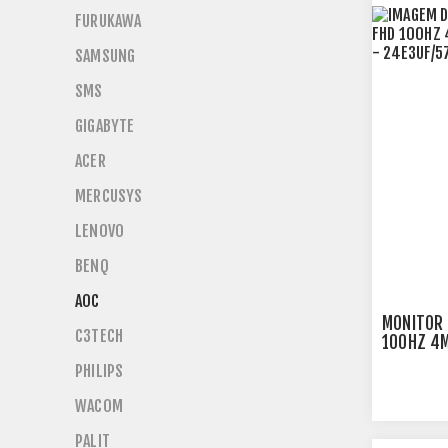
FURUKAWA
SAMSUNG
SMS
GIGABYTE
ACER
MERCUSYS
LENOVO
BENQ
AOC
MONITOR 
C3TECH
100HZ 4M
USB - 24
PHILIPS
WACOM
PALIT