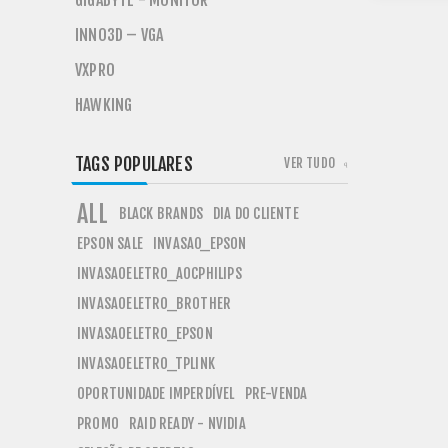
GIGABYTE - MONITOR
INNO3D – VGA
VXPRO
HAWKING
TAGS POPULARES
VER TUDO
ALL
BLACK BRANDS
DIA DO CLIENTE
EPSON SALE
INVASAO_EPSON
INVASAOELETRO_AOCPHILIPS
INVASAOELETRO_BROTHER
INVASAOELETRO_EPSON
INVASAOELETRO_TPLINK
OPORTUNIDADE IMPERDÍVEL
PRE-VENDA
PROMO
RAID READY - NVIDIA