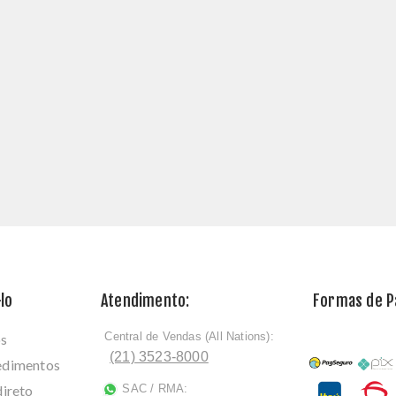
lo
Atendimento:
Formas de 
Central de Vendas (All Nations):
os
ﾠ
(21) 3523-8000
cedimentos
direto
SAC / RMA:
ﾠ