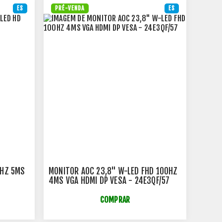
ES
PRÉ-VENDA
ES
0HZ 5MS
MONITOR AOC 23,8" W-LED FHD 100HZ
4MS VGA HDMI DP VESA - 24E3QF/57
COMPRAR