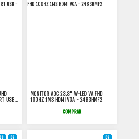
UHD
MONITOR AOC 23.8" W-LED VA FHD
RT USB -
100HZ 1MS HDMI VGA - 24B3HMF2
COMPRAR
ES
ES
ES