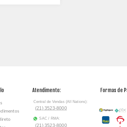
lo
Atendimento:
Formas de 
Central de Vendas (All Nations):
os
ﾠ
(21) 3523-8000
cedimentos
direto
SAC / RMA:
ﾠ
(21) 3523-8000