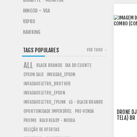
GIGABYTE - MONITOR
INNO3D – VGA
VXPRO
HAWKING
TAGS POPULARES
VER TUDO
ALL
BLACK BRANDS
DIA DO CLIENTE
EPSON SALE
INVASAO_EPSON
INVASAOELETRO_BROTHER
INVASAOELETRO_EPSON
INVASAOELETRO_TPLINK
LG - BLACK BRANDS
OPORTUNIDADE IMPERDÍVEL
PRE-VENDA
DRONE DJ
TELA) BR
PROMO
RAID READY - NVIDIA
SELEÇÃO DE OFERTAS