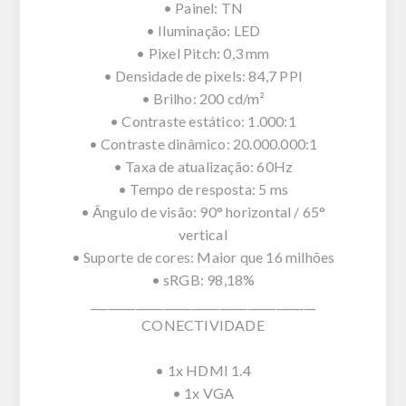
• Painel: TN
• Iluminação: LED
• Pixel Pitch: 0,3 mm
• Densidade de pixels: 84,7 PPI
• Brilho: 200 cd/m²
• Contraste estático: 1.000:1
• Contraste dinâmico: 20.000.000:1
• Taxa de atualização: 60Hz
• Tempo de resposta: 5 ms
• Ângulo de visão: 90° horizontal / 65°
vertical
• Suporte de cores: Maior que 16 milhões
• sRGB: 98,18%
________________________________________
CONECTIVIDADE
• 1x HDMI 1.4
• 1x VGA