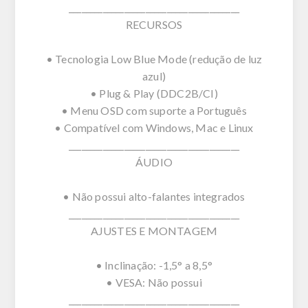
________________________________________
RECURSOS
• Tecnologia Low Blue Mode (redução de luz
azul)
• Plug & Play (DDC2B/CI)
• Menu OSD com suporte a Português
• Compatível com Windows, Mac e Linux
________________________________________
ÁUDIO
• Não possui alto-falantes integrados
________________________________________
AJUSTES E MONTAGEM
• Inclinação: -1,5° a 8,5°
• VESA: Não possui
________________________________________