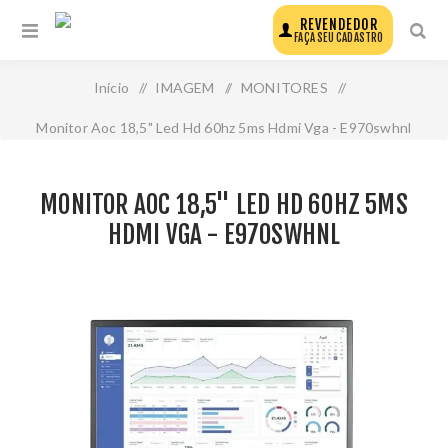
REVENDEDOR
FAÇA SEU CADASTRO
Início
/
IMAGEM
/
MONITORES
/
Monitor Aoc 18,5" Led Hd 60hz 5ms Hdmi Vga - E970swhnl
MONITOR AOC 18,5" LED HD 60HZ 5MS
HDMI VGA - E970SWHNL