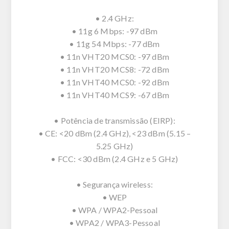
• 2.4 GHz:
• 11g 6 Mbps: -97 dBm
• 11g 54 Mbps: -77 dBm
• 11n VHT20 MCS0: -97 dBm
• 11n VHT20 MCS8: -72 dBm
• 11n VHT40 MCS0: -92 dBm
• 11n VHT40 MCS9: -67 dBm
• Potência de transmissão (EIRP):
• CE: <20 dBm (2.4 GHz), <23 dBm (5.15 –
5.25 GHz)
• FCC: <30 dBm (2.4 GHz e 5 GHz)
• Segurança wireless:
• WEP
• WPA / WPA2-Pessoal
• WPA2 / WPA3-Pessoal