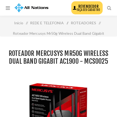
REVENDEDOR
FAÇA SEU CADASTRO
Início
/
REDE E TELEFONIA
/
ROTEADORES
/
Roteador Mercusys Mr50g Wireless Dual Band Gigabit
Ac1900 - Mcs0025
ROTEADOR MERCUSYS MR50G WIRELESS
DUAL BAND GIGABIT AC1900 - MCS0025