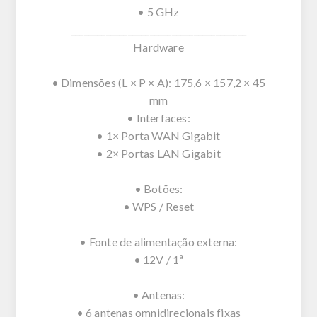
• 5 GHz
________________________________________
Hardware
• Dimensões (L × P × A): 175,6 × 157,2 × 45
mm
• Interfaces:
• 1× Porta WAN Gigabit
• 2× Portas LAN Gigabit
• Botões:
• WPS / Reset
• Fonte de alimentação externa:
• 12V / 1ª
• Antenas:
• 6 antenas omnidirecionais fixas