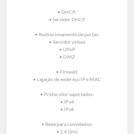
• DHCP:
• Servidor DHCP
• Redirecionamento de portas:
• Servidor virtual
• UPnP
• DMZ
• Firewall:
• Ligação de endereço IP e MAC
• Protocolos suportados:
• IPv4
• IPv6
• Rede para convidados:
• 2.4 GHz