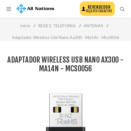
REVENDEDOR
FAÇA SEU CADASTRO
Início
/
REDE E TELEFONIA
/
ANTENAS
/
Adaptador Wireless Usb Nano Ax300 - Ma14n - Mcs0056
ADAPTADOR WIRELESS USB NANO AX300 -
MA14N - MCS0056