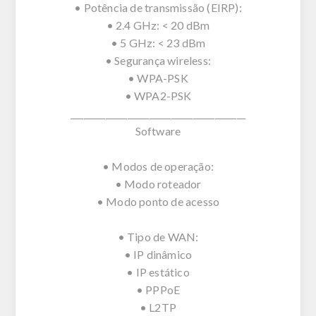
• Potência de transmissão (EIRP):
• 2.4 GHz: < 20 dBm
• 5 GHz: < 23 dBm
• Segurança wireless:
• WPA-PSK
• WPA2-PSK
________________________________________
Software
• Modos de operação:
• Modo roteador
• Modo ponto de acesso
• Tipo de WAN:
• IP dinâmico
• IP estático
• PPPoE
• L2TP