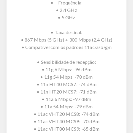
• Frequência:
• 2.4 GHz
• 5 GHz
• Taxa de sinal:
• 867 Mbps (5 GHz) + 300 Mbps (2.4 GHz)
• Compatível com os padrões 11ac/a/b/g/n
• Sensibilidade de recepção:
• 11g 6 Mbps: -96 dBm
• 11g 54 Mbps: -78 dBm
• 11n HT40 MCS7: -74 dBm
• 11n HT20 MCS7: -71 dBm
• 11a 6 Mbps: -97 dBm
• 11a 54 Mbps: -79 dBm
• 11ac VHT20 MCS8: -74 dBm
• 11ac VHT40 MCS9: -70 dBm
• 11ac VHT80 MCS9: -65 dBm