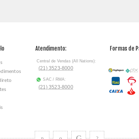
lo
Atendimento:
Formas de 
Central de Vendas (All Nations):
os
ﾠ
(21) 3523-8000
cedimentos
direto
SAC / RMA:
ﾠ
(21) 3523-8000
tes
is