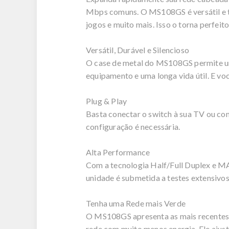
Mbps comuns. O MS108GS é versátil e t
jogos e muito mais. Isso o torna perfei
Versátil, Durável e Silencioso
O case de metal do MS108GS permite uma 
equipamento e uma longa vida útil. E v
Plug & Play
Basta conectar o switch à sua TV ou c
configuração é necessária.
Alta Performance
Com a tecnologia Half/Full Duplex e M
unidade é submetida a testes extensivos
Tenha uma Rede mais Verde
O MS108GS apresenta as mais recentes e
rede com muito menos energia. Ele ajus