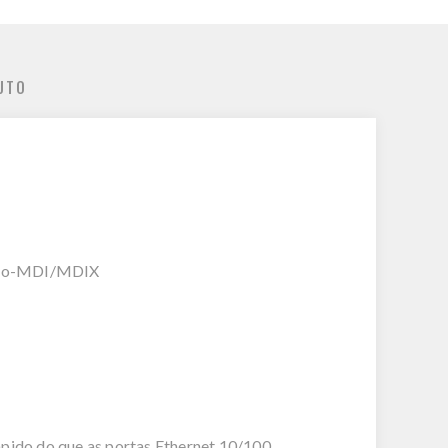
UTO
Auto-MDI/MDIX
pido do que as portas Ethernet 10/100