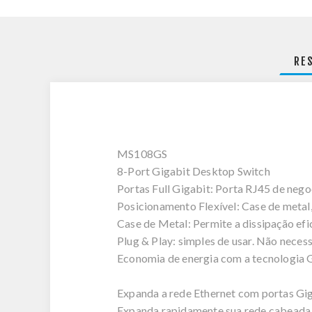
RE
MS108GS
8-Port Gigabit Desktop Switch
Portas Full Gigabit: Porta RJ45 de n
Posicionamento Flexível: Case de meta
Case de Metal: Permite a dissipação efic
Plug & Play: simples de usar. Não neces
Economia de energia com a tecnologia G
Expanda a rede Ethernet com portas Gi
Expanda rapidamente sua rede cabeada 