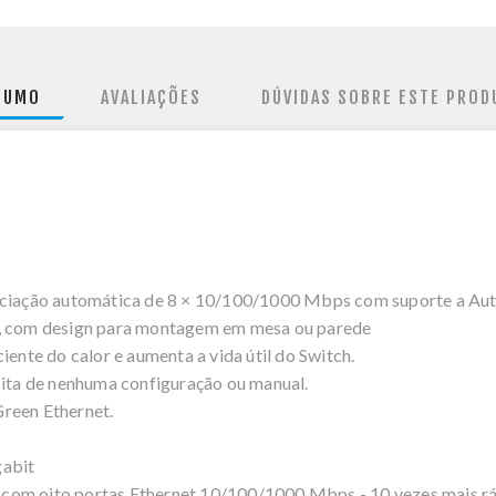
SUMO
AVALIAÇÕES
DÚVIDAS SOBRE ESTE PROD
egociação automática de 8 × 10/100/1000 Mbps com suporte a 
l, com design para montagem em mesa ou parede
iente do calor e aumenta a vida útil do Switch.
sita de nenhuma configuração ou manual.
reen Ethernet.
gabit
com oito portas Ethernet 10/100/1000 Mbps - 10 vezes mais rá