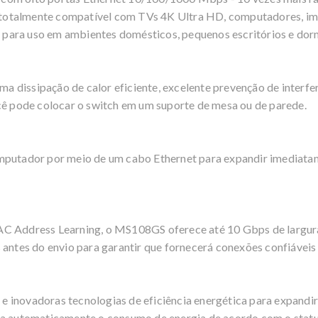
otalmente compatível com TVs 4K Ultra HD, computadores, impr
to para uso em ambientes domésticos, pequenos escritórios e dor
dissipação de calor eficiente, excelente prevenção de interferê
ocê pode colocar o switch em um suporte de mesa ou de parede.
omputador por meio de um cabo Ethernet para expandir imediat
AC Address Learning, o MS108GS oferece até 10 Gbps de largur
 antes do envio para garantir que fornecerá conexões confiáveis 
 inovadoras tecnologias de eficiência energética para expandi
ta automaticamente o consumo de energia de acordo com o statu