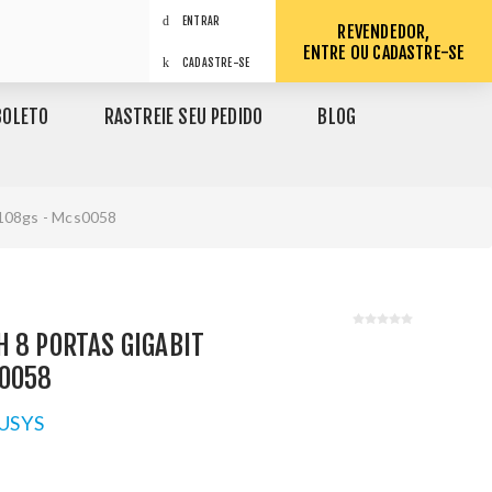
ENTRAR
REVENDEDOR,
ENTRE OU CADASTRE-SE
CADASTRE-SE
BOLETO
RASTREIE SEU PEDIDO
BLOG
s108gs - Mcs0058
 8 PORTAS GIGABIT
0058
USYS
1