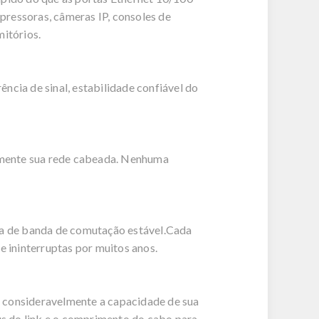
essoras, câmeras IP, consoles de
mitórios.
ncia de sinal, estabilidade confiável do
amente sua rede cabeada. Nenhuma
a de banda de comutação estável.Cada
e ininterruptas por muitos anos.
r consideravelmente a capacidade de sua
s do link e o comprimento do cabo para