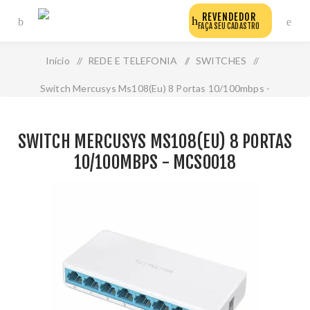
REVENDEDOR
FAÇA SEU CADASTRO
Início
/
REDE E TELEFONIA
/
SWITCHES
/
Switch Mercusys Ms108(Eu) 8 Portas 10/100mbps -
Mcs0018
SWITCH MERCUSYS MS108(EU) 8 PORTAS
10/100MBPS - MCS0018