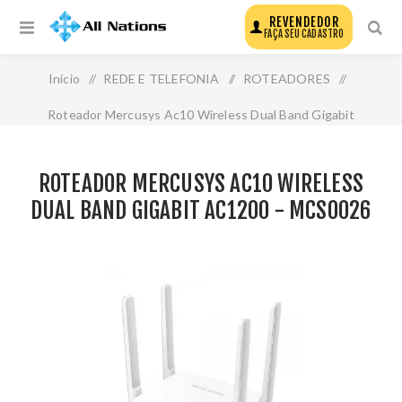
REVENDEDOR
FAÇA SEU CADASTRO
Início
/
REDE E TELEFONIA
/
ROTEADORES
/
Roteador Mercusys Ac10 Wireless Dual Band Gigabit
Ac1200 - Mcs0026
ROTEADOR MERCUSYS AC10 WIRELESS
DUAL BAND GIGABIT AC1200 - MCS0026