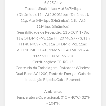
5.825GHz
Taxa de Sinal: 11ac: Até 867Mbps
(Dinâmico), 11n: Até 300Mbps (Dinâmico),
11g: Até 54Mbps (Dinâmico), 11b: Até
11Mbps (dinâmico)
Sensibilidade de Recepção: 11b CCK 1 -96,
11g OFDM 6 -93, 11n HT20 MCS7 -73, 11n
HT40 MCS7 -70, 11a OFDM 6 -92, 11ac
VHT20 MCS8 -68, 11ac VHT40 MCS9 -64,
11ac VHT80 MCS9 -60
Certificações: CE, ROHS
Conteúdo da Embalagem: Roteador Wireless
Dual Band AC1200, Fonte de Energia, Guia de
Instalação Rápida, Cabo Ethernet
Ambiente:
Temperatura Operacional: 0°C ~ 40°C (32°F
~ 104°F)