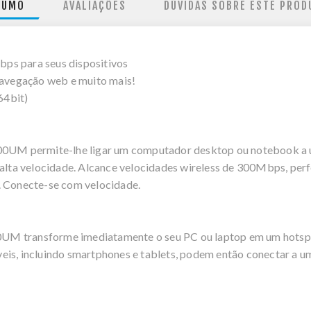
SUMO
AVALIAÇÕES
DÚVIDAS SOBRE ESTE PROD
ps para seus dispositivos
 navegação web e muito mais!
64bit)
M permite-lhe ligar um computador desktop ou notebook a um
 alta velocidade. Alcance velocidades wireless de 300Mbps, per
. Conecte-se com velocidade.
M transforme imediatamente o seu PC ou laptop em um hotspot
eis, incluindo smartphones e tablets, podem então conectar a 