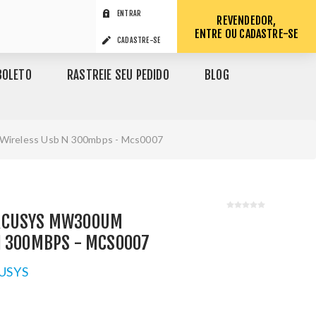
ENTRAR
REVENDEDOR,
ENTRE OU CADASTRE-SE
CADASTRE-SE
BOLETO
RASTREIE SEU PEDIDO
BLOG
ireless Usb N 300mbps - Mcs0007
RCUSYS MW300UM
N 300MBPS - MCS0007
USYS
1