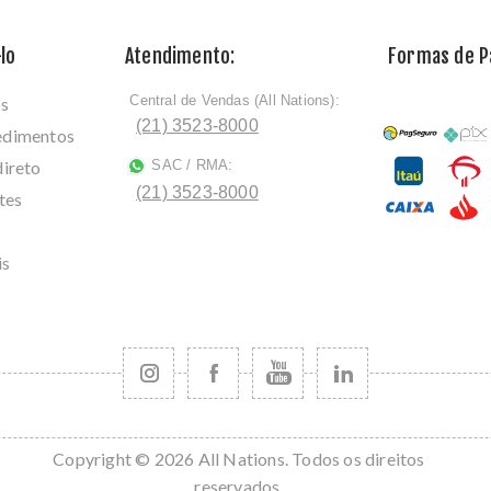
lo
Atendimento:
Formas de 
Central de Vendas (All Nations):
os
ﾠ
(21) 3523-8000
cedimentos
direto
SAC / RMA:
ﾠ
(21) 3523-8000
tes
is
Copyright © 2026 All Nations. Todos os direitos
reservados.