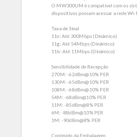
O MW300UM é compatível com os sistema
dispositivos possam acessar a rede Wi-F
Taxa de Sinal
11n: Até 300Mbps (Dinâmico)
11g: Até 54Mbps (Dinâmico)
11b: Até 11Mbps (Dinâmico)
Sensibilidade de Recepção
270M: -62dBm@10% PER
130M: -65dBm@10% PER
108M: -68dBm@10% PER
54M: -68dBm@10% PER
11M: -85dBm@8% PER
6M: -88dBm@10% PER
1M: -90dBm@8% PER
Conteúdo da Embalagem