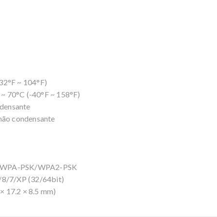
32°F ~ 104°F)
~ 70°C (-40°F ~ 158°F)
densante
ão condensante
2, WPA-PSK/WPA2-PSK
/8/7/XP (32/64bit)
 × 17.2 × 8.5 mm)