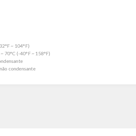
32°F ~ 104°F)
~ 70°C (-40°F ~ 158°F)
ondensante
não condensante