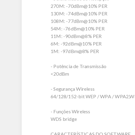
270M: -70dBm@10% PER
130M: -74dBm@10% PER
108M: -77dBm@10% PER
54M: -76dBm@10% PER
11M: -90dBm@8% PER
6M: -92dBm@10% PER
1M: -97dBm@8% PER
- Potência de Transmissão
<20dBm
- Segurança Wireless
64/128/152-bit WEP / WPA / WPA2,
- Funções Wireless
WDS bridge
CARACTERÍSTICAS DO SOFTWARE