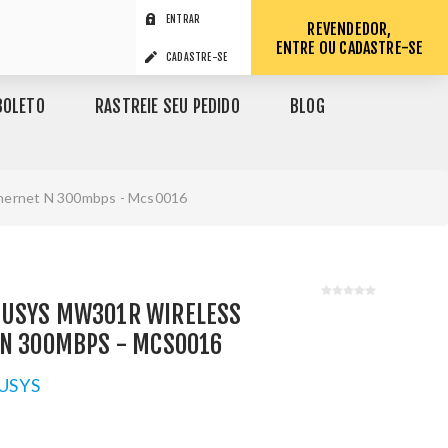
ENTRAR
REVENDEDOR,
ENTRE OU CADASTRE-SE
CADASTRE-SE
BOLETO
RASTREIE SEU PEDIDO
BLOG
thernet N 300mbps - Mcs0016
USYS MW301R WIRELESS
 N 300MBPS - MCS0016
USYS
1