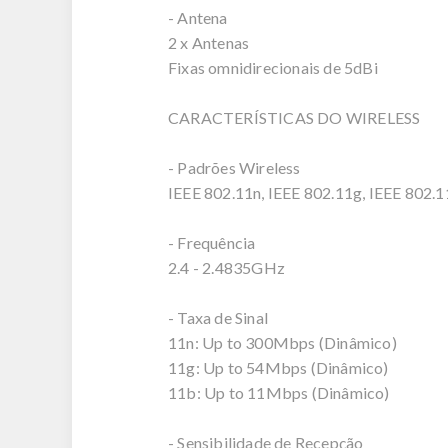
- Antena
2 x Antenas
Fixas omnidirecionais de 5dBi
CARACTERÍSTICAS DO WIRELESS
- Padrões Wireless
IEEE 802.11n, IEEE 802.11g, IEEE 802.
- Frequência
2.4 - 2.4835GHz
- Taxa de Sinal
11n: Up to 300Mbps (Dinâmico)
11g: Up to 54Mbps (Dinâmico)
11b: Up to 11Mbps (Dinâmico)
- Sensibilidade de Recepção