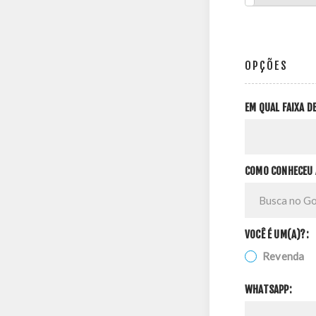
OPÇÕES
EM QUAL FAIXA 
COMO CONHECEU 
VOCÊ É UM(A)?:
Revenda
WHATSAPP: