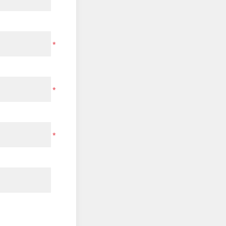
*
*
*