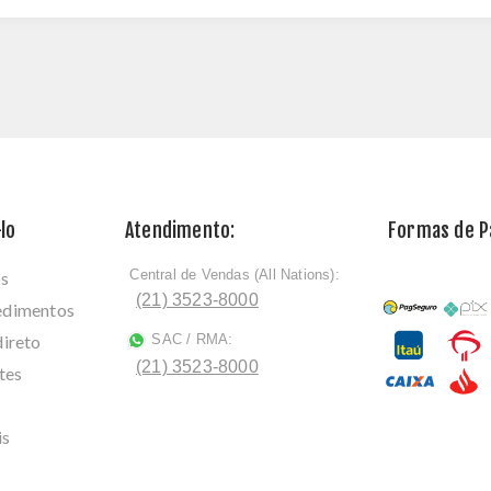
lo
Atendimento:
Formas de 
Central de Vendas (All Nations):
os
ﾠ
(21) 3523-8000
cedimentos
direto
SAC / RMA:
ﾠ
(21) 3523-8000
tes
is