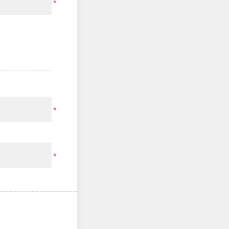
*
*
*