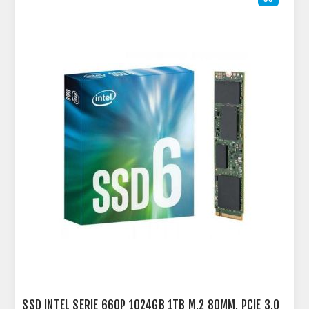
SSD INTEL SERIE 660P 1024GB 1TB M.2 80MM, PCIE 3.0