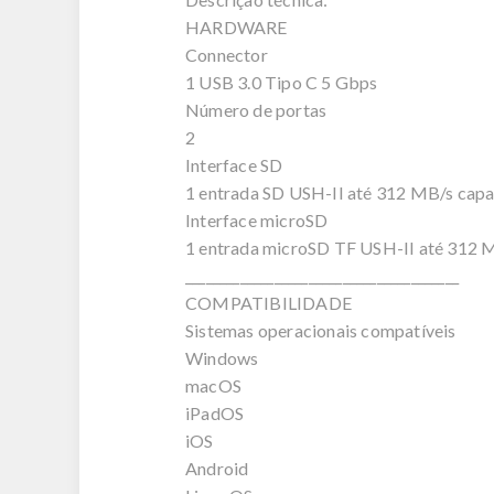
HARDWARE
Connector
1 USB 3.0 Tipo C 5 Gbps
Número de portas
2
Interface SD
1 entrada SD USH-II até 312 MB/s cap
Interface microSD
1 entrada microSD TF USH-II até 312 
________________________________________
COMPATIBILIDADE
Sistemas operacionais compatíveis
Windows
macOS
iPadOS
iOS
Android