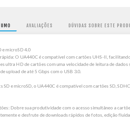
SUMO
AVALIAÇÕES
DÚVIDAS SOBRE ESTE PROD
D e microSD 4.0
rápida: O UA440C é compatível com cartões UHS-II, facilitando 
es ultra HD de cartões com uma velocidade de leitura de dados 
 de upload de até 5 Gbps com o USB 3.0.
ots SD e microSD, o UA440C é compatível com cartões SD, SDH
rtões: Dobre sua produtividade com o acesso simultâneo a cartõ
temente e desfrute de downloads rápidos de fotos, edição fluida