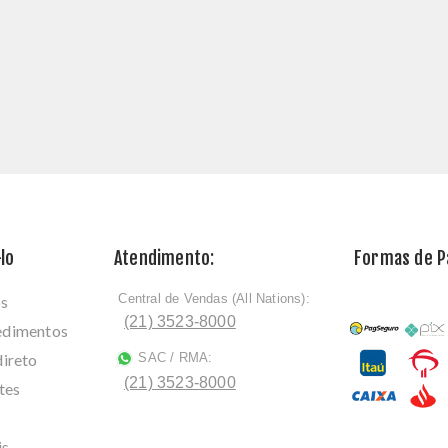
lo
Atendimento:
Formas de 
Central de Vendas (All Nations):
os
ﾠ
(21) 3523-8000
cedimentos
direto
SAC / RMA:
ﾠ
(21) 3523-8000
tes
is