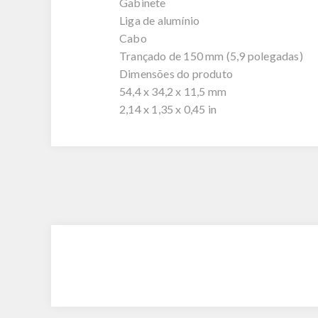
Gabinete
Liga de alumínio
Cabo
Trançado de 150 mm (5,9 polegadas)
Dimensões do produto
54,4 x 34,2 x 11,5 mm
2,14 x 1,35 x 0,45 in