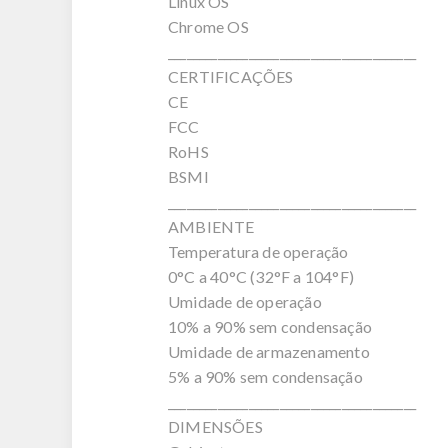
Linux OS
Chrome OS
________________________________________
CERTIFICAÇÕES
CE
FCC
RoHS
BSMI
________________________________________
AMBIENTE
Temperatura de operação
0°C a 40°C (32°F a 104°F)
Umidade de operação
10% a 90% sem condensação
Umidade de armazenamento
5% a 90% sem condensação
________________________________________
DIMENSÕES