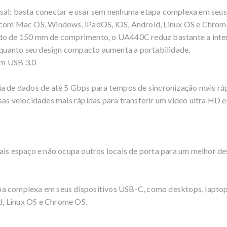
sal: basta conectar e usar sem nenhuma etapa complexa em seu
s com Mac OS, Windows, iPadOS, iOS, Android, Linux OS e Chrom
do de 150 mm de comprimento, o UA440C reduz bastante a interf
enquanto seu design compacto aumenta a portabilidade.
om USB 3.0
ia de dados de até 5 Gbps para tempos de sincronização mais rá
sas velocidades mais rápidas para transferir um vídeo ultra HD 
mais espaço e não ocupa outros locais de porta para um melhor d
pa complexa em seus dispositivos USB-C, como desktops, laptop
, Linux OS e Chrome OS.