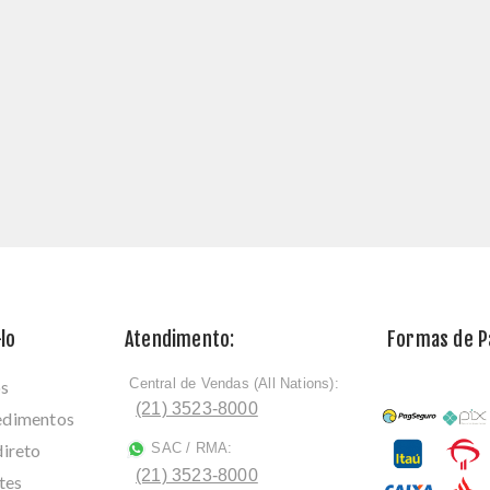
lo
Atendimento:
Formas de 
Central de Vendas (All Nations):
os
ﾠ
(21) 3523-8000
cedimentos
direto
SAC / RMA:
ﾠ
(21) 3523-8000
tes