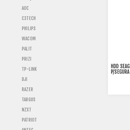
AOC
C3TECH
PHILIPS
WACOM
PALIT
PRIZI
HDD SEAG
TP-LINK
P/SEGURA
ST2000V
DJI
RAZER
TARGUS
NZXT
PATRIOT