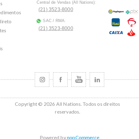
Central de Vendas (All Nations):
os
ﾠ
(21) 3523-8000
cedimentos
direto
SAC / RMA:
ﾠ
(21) 3523-8000
tes
is
Copyright © 2026 All Nations. Todos os direitos
reservados.
Powered by
nopCommerce