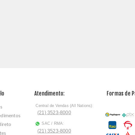
lo
Atendimento:
Formas de 
Central de Vendas (All Nations):
os
ﾠ
(21) 3523-8000
cedimentos
direto
SAC / RMA:
ﾠ
(21) 3523-8000
tes