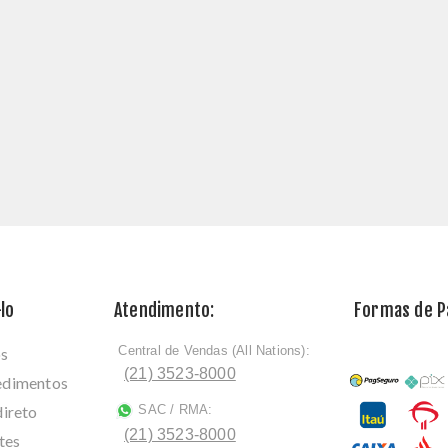
lo
Atendimento:
Formas de 
Central de Vendas (All Nations):
os
ﾠ
(21) 3523-8000
cedimentos
direto
SAC / RMA:
ﾠ
(21) 3523-8000
tes