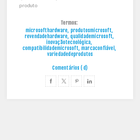
produto
Termos:
microsofthardware
,
produtosmicrosoft
,
revendadehardware
,
qualidademicrosoft
,
inovaçãotecnológica
,
compatibilidademicrosoft
,
marcaconfiável
,
variedadedeprodutos
Comentários ( d)