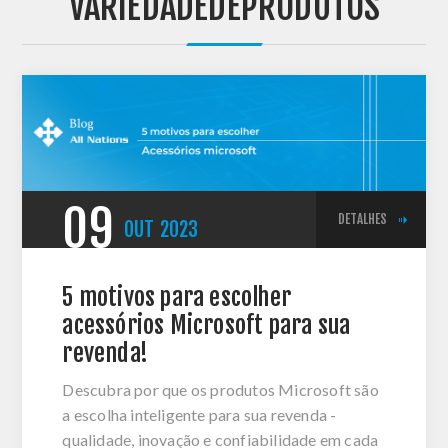
'VARIEDADEDEPRODUTOS'
09
DETALHES
OUT
2023
5 motivos para escolher
acessórios Microsoft para sua
revenda!
Descubra por que os produtos Microsoft são
a escolha inteligente para sua revenda -
qualidade, inovação e confiabilidade em cada