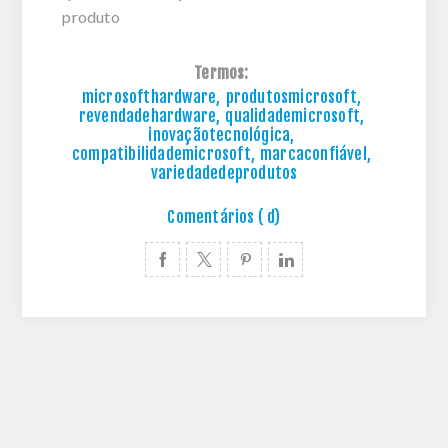
produto
Termos:
microsofthardware
,
produtosmicrosoft
,
revendadehardware
,
qualidademicrosoft
,
inovaçãotecnológica
,
compatibilidademicrosoft
,
marcaconfiável
,
variedadedeprodutos
Comentários ( d)