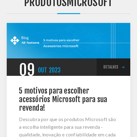
'PRODUTOSMICROSOFT'
09
DETALHES
OUT
2023
5 motivos para escolher
acessórios Microsoft para sua
revenda!
Descubra por que os produtos Microsoft são
a escolha inteligente para sua revenda -
qualidade, inovação e confiabilidade em cada