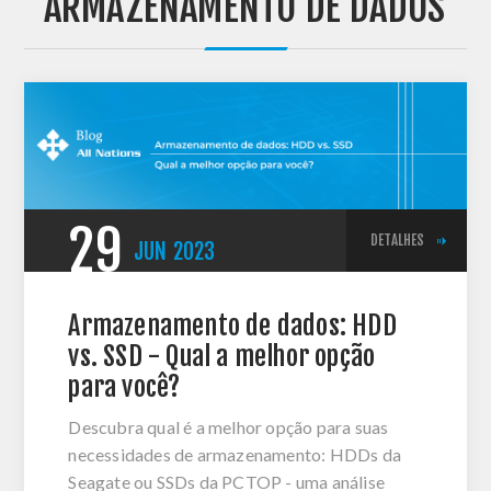
'ARMAZENAMENTO DE DADOS'
29
DETALHES
JUN
2023
Armazenamento de dados: HDD
vs. SSD - Qual a melhor opção
para você?
Descubra qual é a melhor opção para suas
necessidades de armazenamento: HDDs da
Seagate ou SSDs da PCTOP - uma análise