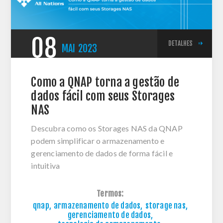
08
DETALHES
MAI
2023
Como a QNAP torna a gestão de
dados fácil com seus Storages
NAS
Descubra como os Storages NAS da QNAP
podem simplificar o armazenamento e
gerenciamento de dados de forma fácil e
intuitiva
Termos:
qnap
,
armazenamento de dados
,
storage nas
,
gerenciamento de dados
,