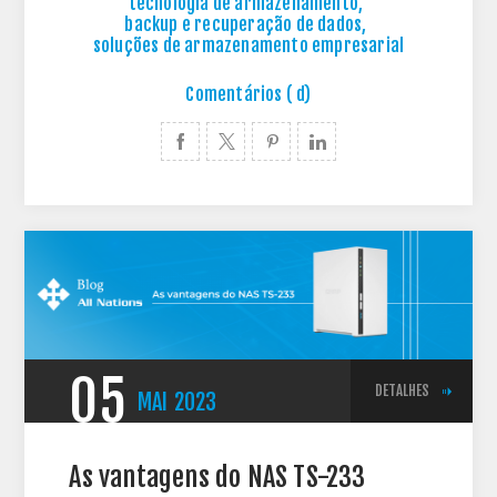
tecnologia de armazenamento
,
backup e recuperação de dados
,
soluções de armazenamento empresarial
Comentários ( d)
05
DETALHES
MAI
2023
As vantagens do NAS TS-233