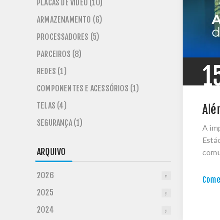
PLACAS DE VÍDEO (10)
ARMAZENAMENTO (6)
PROCESSADORES (5)
PARCEIROS (8)
1
REDES (1)
COMPONENTES E ACESSÓRIOS (1)
TELAS (4)
Alé
SEGURANÇA (1)
A imp
Estád
ARQUIVO
comu
2026
Comen
2025
2024