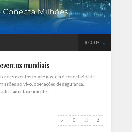
DETALHES
 eventos mundiais
grandes eventos modernos, ela é conectividade.
missões ao vivo, operações de segurança,
ctados simultaneamente.