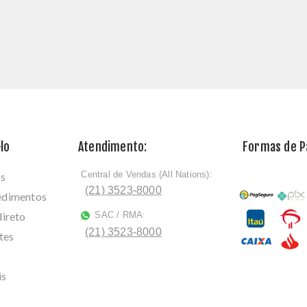
lo
Atendimento:
Formas de 
Central de Vendas (All Nations):
os
ﾠ
(21) 3523-8000
cedimentos
direto
SAC / RMA:
ﾠ
(21) 3523-8000
tes
is