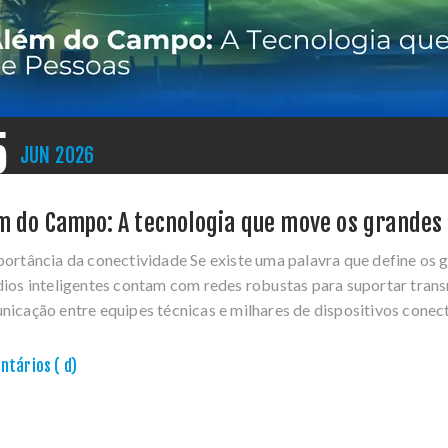
5
JUN
2026
m do Campo: A tecnologia que move os grandes
ortância da conectividade Se existe uma palavra que define os 
ios inteligentes contam com redes robustas para suportar trans
nicação entre equipes técnicas e milhares de dispositivos cone
tários ( d)