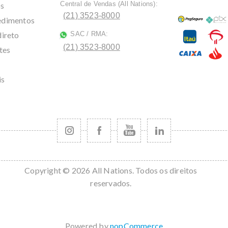
Central de Vendas (All Nations):
os
ﾠ
(21) 3523-8000
cedimentos
direto
SAC / RMA:
ﾠ
(21) 3523-8000
tes
is
Copyright © 2026 All Nations. Todos os direitos
reservados.
Powered by
nopCommerce