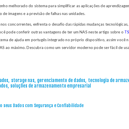
penho melhorado do sistema para simplificar as aplicações de aprendizage
 de imagens e a previsão de falhas nas unidades.
 nos concorrentes, enfrenta o desafio das rápidas mudanças tecnológica
Você pode conferir outras vantagens de ter um NAS neste artigo sobre o
TS
stema de ajuda em portugês integrado no próprio dispositivo, assim você n
NAS ao máximo. Descubra como um servidor moderno pode ser fácil de u
ados
,
storage nas
,
gerenciamento de dados
,
tecnologia de arma
ados
,
soluções de armazenamento empresarial
o seus Dados com Segurança e Confiabilidade