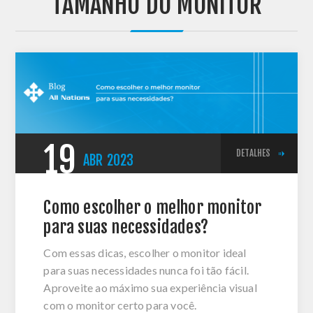
'TAMANHO DO MONITOR'
19
DETALHES
ABR
2023
Como escolher o melhor monitor
para suas necessidades?
Com essas dicas, escolher o monitor ideal
para suas necessidades nunca foi tão fácil.
Aproveite ao máximo sua experiência visual
com o monitor certo para você.