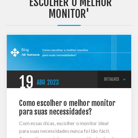
'ESCOLHER O MELHOR
MONITOR'
19
DETALHES
ABR
2023
Como escolher o melhor monitor
para suas necessidades?
Com essas dicas, escolher o monitor ideal
para suas necessidades nunca foi tão fácil.