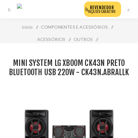
REVENDEDOR
FAÇA SEU CADASTRO
Início
/
COMPONENTES E ACESSÓRIOS
/
ACESSÓRIOS
/
OUTROS
/
Mini System Lg Xboom Ck43n Preto Bluetooth Usb 220w -
MINI SYSTEM LG XBOOM CK43N PRETO
Ck43n.Abrallk
BLUETOOTH USB 220W - CK43N.ABRALLK