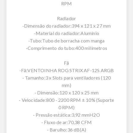
RPM
Radiador
-Dimensão do radiador:394 x 121 x 27 mm
-Material do radiador:Alumínio
-Tubo:Tubo de borracha com manga
-Comprimento do tubo:400 milímetros
Fã
-Fã:VENTOINHA ROG STRIX AF-12S ARGB
- Tamanho:3 x Slots para ventiladores (120
mm)
- Dimensão:120 x 120 x 25 mm
- Velocidade:800 - 2200 RPM ± 10% (Suporte
0 RPM)
- Pressão estática:3,92 mmH2O
- Fluxo de ar:70,38 CFM
- Barulho:36 dB(A)