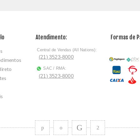
lo
Atendimento:
Formas de 
Central de Vendas (All Nations):
os
ﾠ
(21) 3523-8000
cedimentos
direto
SAC / RMA:
ﾠ
(21) 3523-8000
tes
is