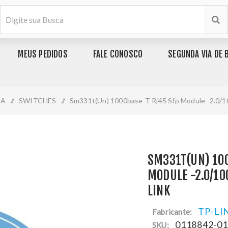
MEUS PEDIDOS
FALE CONOSCO
SEGUNDA VIA DE 
IA
/
SWITCHES
/
Sm331t(Un) 1000base-T Rj45 Sfp Module -2.0/
SM331T(UN) 10
MODULE -2.0/1
LINK
TP-LI
Fabricante:
0118842-0
SKU: