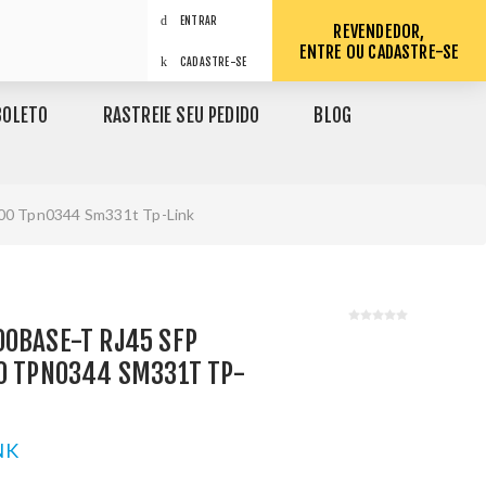
ENTRAR
REVENDEDOR,
ENTRE OU CADASTRE-SE
CADASTRE-SE
BOLETO
RASTREIE SEU PEDIDO
BLOG
100 Tpn0344 Sm331t Tp-Link
00BASE-T RJ45 SFP
00 TPN0344 SM331T TP-
NK
1