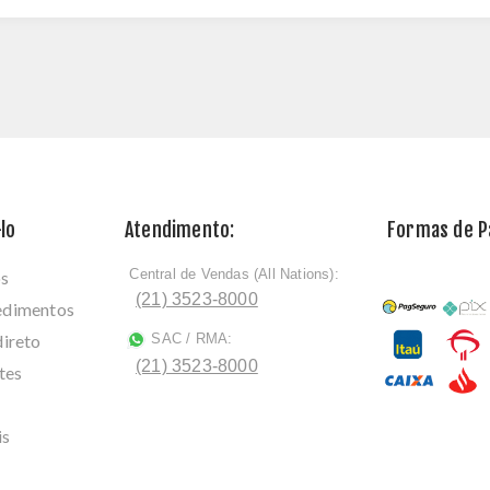
lo
Atendimento:
Formas de 
Central de Vendas (All Nations):
os
ﾠ
(21) 3523-8000
cedimentos
direto
SAC / RMA:
ﾠ
(21) 3523-8000
tes
is