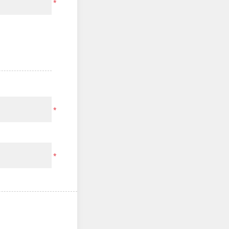
*
*
*