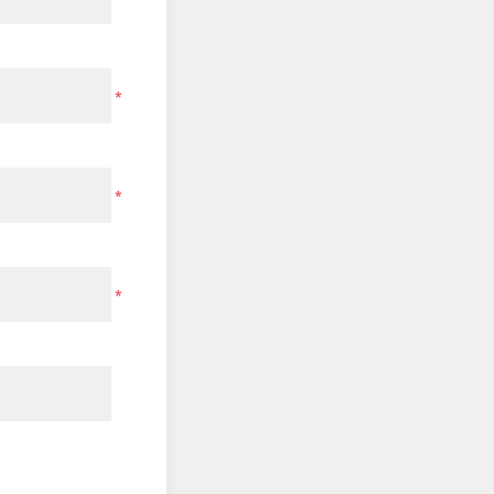
*
*
*