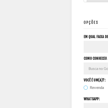
OPÇÕES
EM QUAL FAIXA 
COMO CONHECEU 
VOCÊ É UM(A)?:
Revenda
WHATSAPP: