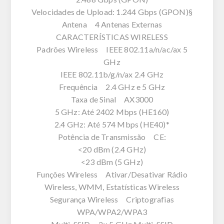
Velocidades de Upload: 1.244 Gbps (GPON)§
Antena 4 Antenas Externas
CARACTERÍSTICAS WIRELESS
Padrões Wireless IEEE 802.11a/n/ac/ax 5
GHz
IEEE 802.11b/g/n/ax 2.4 GHz
Frequência 2.4 GHz e 5 GHz
Taxa de Sinal AX3000
5 GHz: Até 2402 Mbps (HE160)
2.4 GHz: Até 574 Mbps (HE40)*
Potência de Transmissão CE:
<20 dBm (2.4 GHz)
<23 dBm (5 GHz)
Funções Wireless Ativar/Desativar Rádio
Wireless, WMM, Estatísticas Wireless
Segurança Wireless Criptografias
WPA/WPA2/WPA3