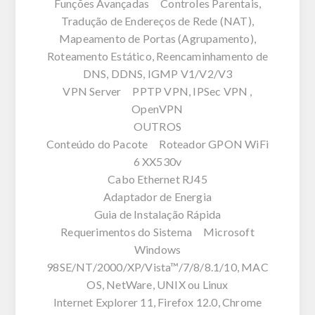
Funções Avançadas Controles Parentais,
Tradução de Endereços de Rede (NAT),
Mapeamento de Portas (Agrupamento),
Roteamento Estático, Reencaminhamento de
DNS, DDNS, IGMP V1/V2/V3
VPN Server PPTP VPN, IPSec VPN ,
OpenVPN
OUTROS
Conteúdo do Pacote Roteador GPON WiFi
6 XX530v
Cabo Ethernet RJ45
Adaptador de Energia
Guia de Instalação Rápida
Requerimentos do Sistema Microsoft
Windows
98SE/NT/2000/XP/Vista™/7/8/8.1/10, MAC
OS, NetWare, UNIX ou Linux
Internet Explorer 11, Firefox 12.0, Chrome