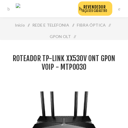
REVENDEDOR
FAÇA SEU CADASTRO
Início
/
REDE E TELEFONIA
/
FIBRA ÓPTICA
/
GPON OLT
/
Roteador Tp-Link Xx530v Ont Gpon Voip - Mtp0030
ROTEADOR TP-LINK XX530V ONT GPON
VOIP - MTP0030