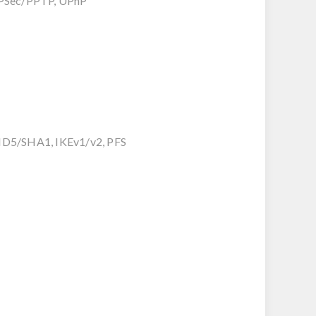
/IPSec/PPTP, UPnP
 MD5/SHA1, IKEv1/v2, PFS