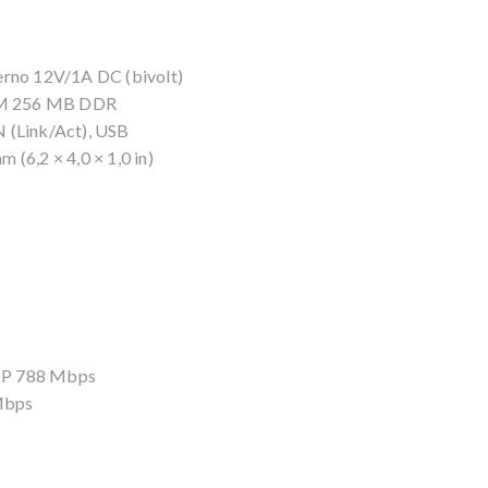
erno 12V/1A DC (bivolt)
AM 256 MB DDR
 (Link/Act), USB
(6,2 × 4,0 × 1,0 in)
DP 788 Mbps
Mbps