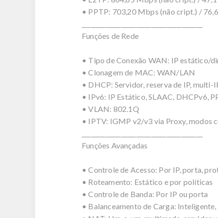
• PPTP: 703,20 Mbps (não cript.) / 76,6
________________________________________
Funções de Rede
• Tipo de Conexão WAN: IP estático/d
• Clonagem de MAC: WAN/LAN
• DHCP: Servidor, reserva de IP, multi-I
• IPv6: IP Estático, SLAAC, DHCPv6, P
• VLAN: 802.1Q
• IPTV: IGMP v2/v3 via Proxy, modos 
________________________________________
Funções Avançadas
• Controle de Acesso: Por IP, porta, pr
• Roteamento: Estático e por políticas
• Controle de Banda: Por IP ou porta
• Balanceamento de Carga: Inteligente, o