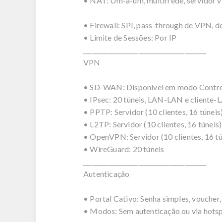
• NAT: Um-a-um, multirrede, servidor 
• Firewall: SPI, pass-through de VPN, d
• Limite de Sessões: Por IP
________________________________________
VPN
• SD-WAN: Disponível em modo Contro
• IPsec: 20 túneis, LAN-LAN e cliente
• PPTP: Servidor (10 clientes, 16 túnei
• L2TP: Servidor (10 clientes, 16 túneis
• OpenVPN: Servidor (10 clientes, 16 tú
• WireGuard: 20 túneis
________________________________________
Autenticação
• Portal Cativo: Senha simples, vouche
• Modos: Sem autenticação ou via hots