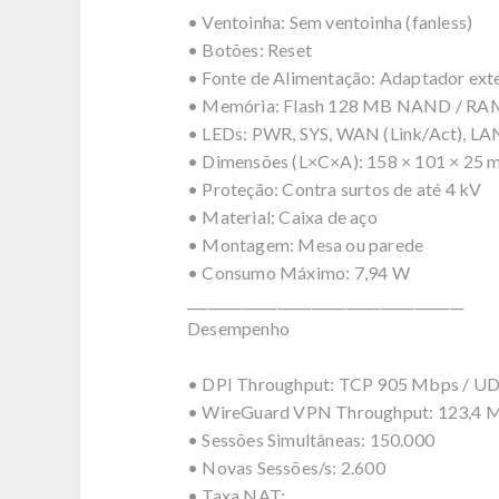
• Ventoinha: Sem ventoinha (fanless)
• Botões: Reset
• Fonte de Alimentação: Adaptador ext
• Memória: Flash 128 MB NAND / R
• LEDs: PWR, SYS, WAN (Link/Act), LAN
• Dimensões (L×C×A): 158 × 101 × 25 mm 
• Proteção: Contra surtos de até 4 kV
• Material: Caixa de aço
• Montagem: Mesa ou parede
• Consumo Máximo: 7,94 W
________________________________________
Desempenho
• DPI Throughput: TCP 905 Mbps / U
• WireGuard VPN Throughput: 123,4 
• Sessões Simultâneas: 150.000
• Novas Sessões/s: 2.600
• Taxa NAT: