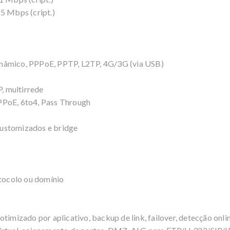
5 Mbps (cript.)
inâmico, PPPoE, PPTP, L2TP, 4G/3G (via USB)
P, multirrede
PPoE, 6to4, Pass Through
customizados e bridge
otocolo ou domínio
timizado por aplicativo, backup de link, failover, detecção onli