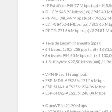
• IP Estático: 945,77 Mbps (up) / 945,
• DHCP: 945,93 Mbps (up) / 945,43 Mbp
• PPPoE: 940,44 Mbps (up) / 940,52 Mb
• L2TP: 845,64 Mbps (up) / 802,65 Mbp
• PPTP: 771,66 Mbps (up) / 874,81 Mbp
• Taxa de Encaminhamento (pps):
• 64 bytes: 1.402.238 pps (uni) / 1.681.
• 66 bytes: 954,50 Mbps (uni) / 1.130,
• 1.518 bytes: 997,50 Mbps (uni) / 1.9
• VPN IPsec Throughput:
• ESP-MD5-AES256: 171,26 Mbps
• ESP-SHA1-AES256: 224,86 Mbps
• ESP-SHA2-AES256: 248,04 Mbps
• OpenVPN: 21,70 Mbps
• L2TP: 864,65 Mbps (não cript.) / 47,1