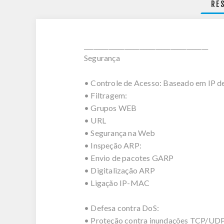
RE
________________________________________
Segurança
• Controle de Acesso: Baseado em IP d
• Filtragem:
• Grupos WEB
• URL
• Segurança na Web
• Inspeção ARP:
• Envio de pacotes GARP
• Digitalização ARP
• Ligação IP-MAC
• Defesa contra DoS:
• Proteção contra inundações TCP/U