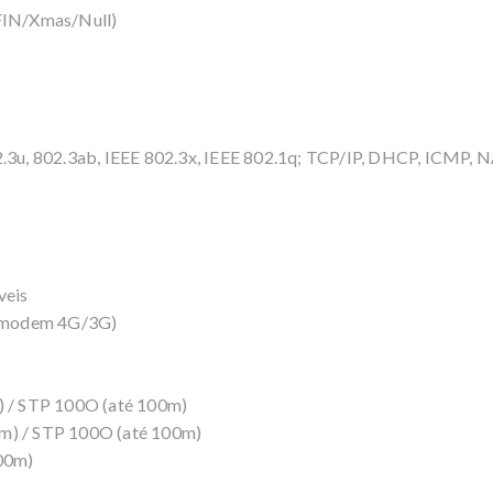
 FIN/Xmas/Null)
02.3u, 802.3ab, IEEE 802.3x, IEEE 802.1q; TCP/IP, DHCP, ICMP
veis
 modem 4G/3G)
m) / STP 100O (até 100m)
0m) / STP 100O (até 100m)
100m)