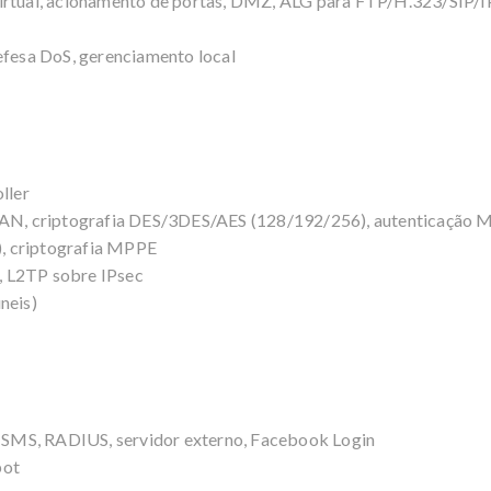
virtual, acionamento de portas, DMZ, ALG para FTP/H.323/SIP
efesa DoS, gerenciamento local
ller
-LAN, criptografia DES/3DES/AES (128/192/256), autenticação
s), criptografia MPPE
), L2TP sobre IPsec
neis)
r, SMS, RADIUS, servidor externo, Facebook Login
pot