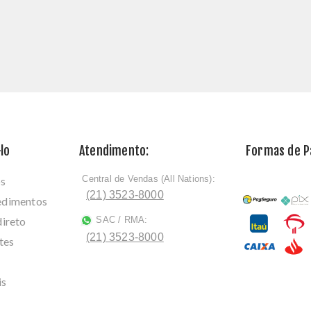
lo
Atendimento:
Formas de 
Central de Vendas (All Nations):
os
ﾠ
(21) 3523-8000
cedimentos
direto
SAC / RMA:
ﾠ
(21) 3523-8000
tes
is