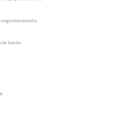
 congestionamento
a de banda
it