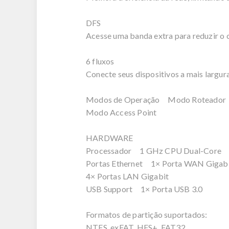
DFS
Acesse uma banda extra para reduzir o
6 fluxos
Conecte seus dispositivos a mais largur
Modos de Operação Modo Roteador
Modo Access Point
HARDWARE
Processador 1 GHz CPU Dual-Core
Portas Ethernet 1× Porta WAN Gigab
4× Portas LAN Gigabit
USB Support 1× Porta USB 3.0
Formatos de partição suportados:
NTFS, exFAT, HFS+, FAT32