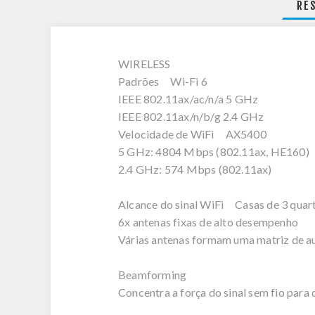
RE
WIRELESS
Padrões Wi-Fi 6
IEEE 802.11ax/ac/n/a 5 GHz
IEEE 802.11ax/n/b/g 2.4 GHz
Velocidade de WiFi AX5400
5 GHz: 4804 Mbps (802.11ax, HE160)
2.4 GHz: 574 Mbps (802.11ax)
Alcance do sinal WiFi Casas de 3 quar
6x antenas fixas de alto desempenho
Várias antenas formam uma matriz de au
Beamforming
Concentra a força do sinal sem fio para 