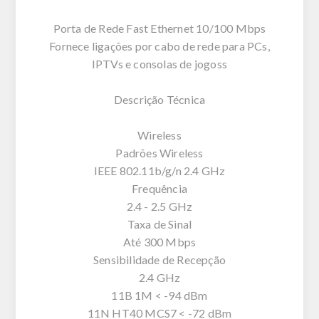
Porta de Rede Fast Ethernet 10/100 Mbps
Fornece ligações por cabo de rede para PCs,
IPTVs e consolas de jogoss
Descrição Técnica
Wireless
Padrões Wireless
IEEE 802.11b/g/n 2.4 GHz
Frequência
2.4 - 2.5 GHz
Taxa de Sinal
Até 300 Mbps
Sensibilidade de Recepção
2.4 GHz
11B 1M < -94 dBm
11N HT40 MCS7 < -72 dBm