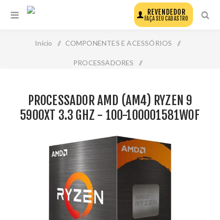
REVENDEDOR
FAÇA SEU CADASTRO
Início
/
COMPONENTES E ACESSÓRIOS
/
PROCESSADORES
/
Processador Amd (Am4) Ryzen 9 5900xt 3.3 Ghz - 100-
PROCESSADOR AMD (AM4) RYZEN 9
100001581wof
5900XT 3.3 GHZ - 100-100001581WOF