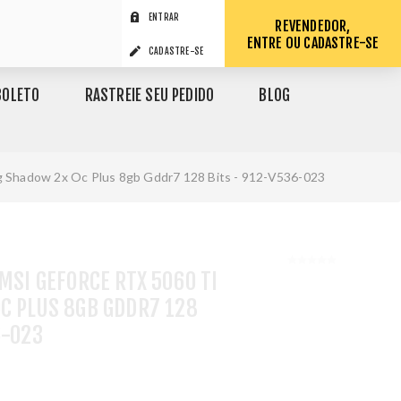
ENTRAR
REVENDEDOR,
ENTRE OU CADASTRE-SE
CADASTRE-SE
BOLETO
RASTREIE SEU PEDIDO
BLOG
8g Shadow 2x Oc Plus 8gb Gddr7 128 Bits - 912-V536-023
 MSI GEFORCE RTX 5060 TI
C PLUS 8GB GDDR7 128
6-023
1