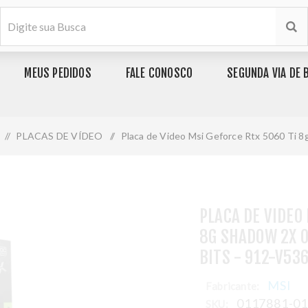
MEUS PEDIDOS
FALE CONOSCO
SEGUNDA VIA DE 
/
PLACAS DE VÍDEO
/
Placa de Video Msi Geforce Rtx 5060 Ti 
PLACA DE VIDEO
8G SHADOW 2X O
BITS - 912-V53
MSI
Fabricante:
0117881-0
SKU: