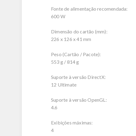
Fonte de alimentação recomendada:
600 W
Dimensão do cartão (mm):
226 x 126 x 41 mm
Peso (Cartão / Pacote):
553 g / 814 g
Suporte à versão DirectX:
12 Ultimate
Suporte à versão OpenGL:
4.6
Exibições máximas:
4