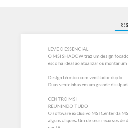
RE
LEVE O ESSENCIAL
O MSI SHADOW traz um design focado e
escolha ideal ao atualizar ou montar um
Design térmico com ventilador duplo
Duas ventoinhas em um grande dissipad
CENTRO MSI
REUNINDO TUDO
O software exclusivo MSI Center da MS
alguns cliques. Um de seus recursos de d
por IA.