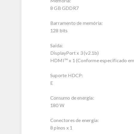
Memória:
8 GB GDDR7
Barramento de memória:
128 bits
Saída:
DisplayPort x 3 (v2.1b)
HDMI™ x 1 (Conforme especificado e
Suporte HDCP:
E
Consumo de energia:
180 W
Conectores de energia:
8 pinos x 1