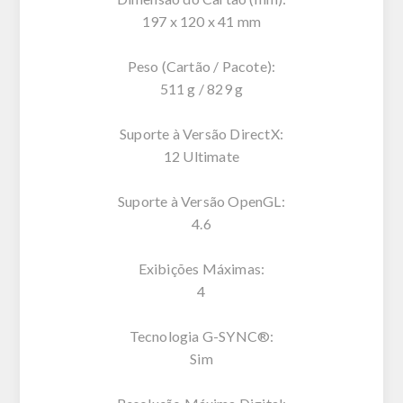
197 x 120 x 41 mm
Peso (Cartão / Pacote):
511 g / 829 g
Suporte à Versão DirectX:
12 Ultimate
Suporte à Versão OpenGL:
4.6
Exibições Máximas:
4
Tecnologia G-SYNC®:
Sim