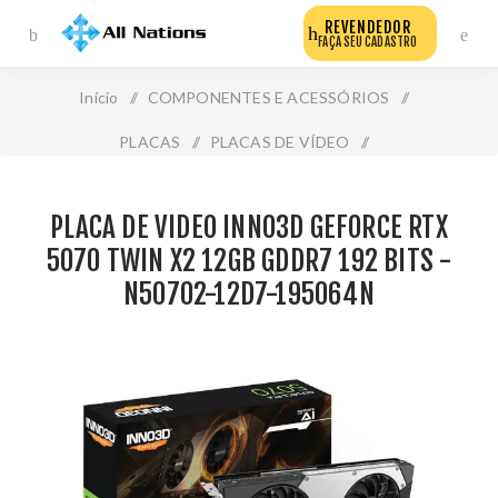
REVENDEDOR
FAÇA SEU CADASTRO
Início
/
COMPONENTES E ACESSÓRIOS
/
PLACAS
/
PLACAS DE VÍDEO
/
Placa de Video Inno3d Geforce Rtx 5070 Twin X2 12gb
PLACA DE VIDEO INNO3D GEFORCE RTX
Gddr7 192 Bits - N50702-12d7-195064n
5070 TWIN X2 12GB GDDR7 192 BITS -
N50702-12D7-195064N