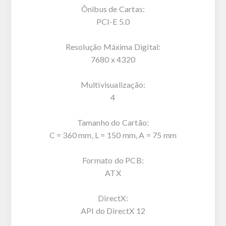
Ônibus de Cartas:
PCI-E 5.0
Resolução Máxima Digital:
7680 x 4320
Multivisualização:
4
Tamanho do Cartão:
C = 360 mm, L = 150 mm, A = 75 mm
Formato do PCB:
ATX
DirectX:
API do DirectX 12