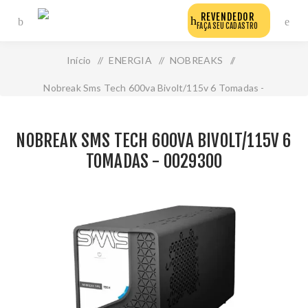
REVENDEDOR
FAÇA SEU CADASTRO
Início
/
ENERGIA
/
NOBREAKS
/
Nobreak Sms Tech 600va Bivolt/115v 6 Tomadas -
0029300
NOBREAK SMS TECH 600VA BIVOLT/115V 6
TOMADAS - 0029300