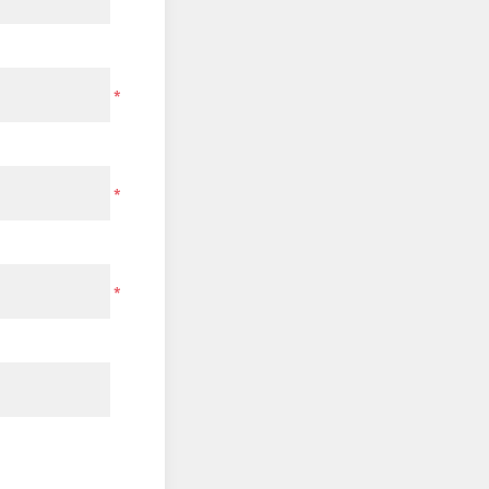
*
*
*