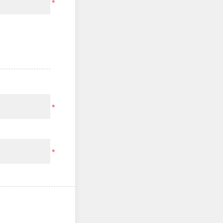
*
*
*