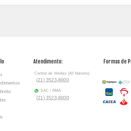
lo
Atendimento:
Formas de 
Central de Vendas (All Nations):
os
ﾠ
(21) 3523-8000
cedimentos
direto
SAC / RMA:
ﾠ
(21) 3523-8000
tes
is