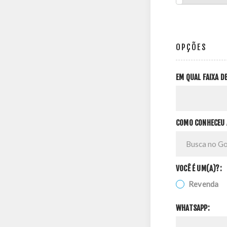
OPÇÕES
EM QUAL FAIXA 
COMO CONHECEU 
VOCÊ É UM(A)?:
Revenda
WHATSAPP: