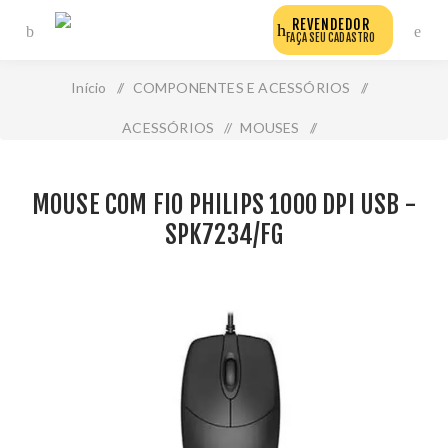
REVENDEDOR
FAÇA SEU CADASTRO
Início
/
COMPONENTES E ACESSÓRIOS
/
ACESSÓRIOS
/
MOUSES
/
Mouse com Fio Philips 1000 Dpi Usb - Spk7234/Fg
MOUSE COM FIO PHILIPS 1000 DPI USB -
SPK7234/FG