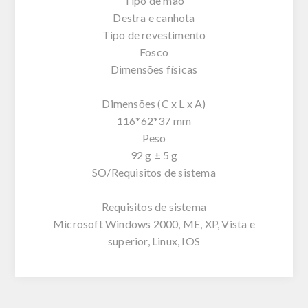
Tipo de mão
Destra e canhota
Tipo de revestimento
Fosco
Dimensões físicas
Dimensões (C x L x A)
116*62*37 mm
Peso
92 g ± 5 g
SO/Requisitos de sistema
Requisitos de sistema
Microsoft Windows 2000, ME, XP, Vista e
superior, Linux, IOS