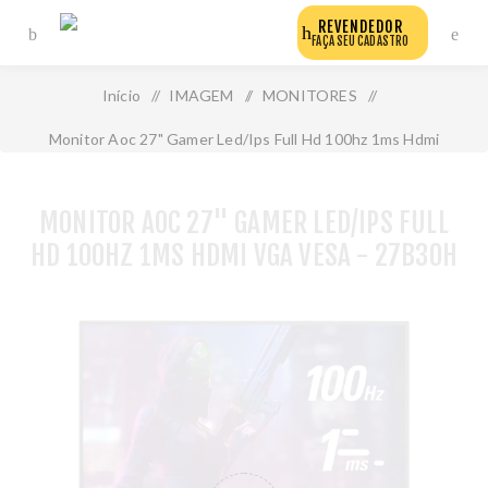
REVENDEDOR
FAÇA SEU CADASTRO
Início
/
IMAGEM
/
MONITORES
/
Monitor Aoc 27" Gamer Led/Ips Full Hd 100hz 1ms Hdmi
Vga Vesa - 27b30h
MONITOR AOC 27" GAMER LED/IPS FULL
HD 100HZ 1MS HDMI VGA VESA - 27B30H