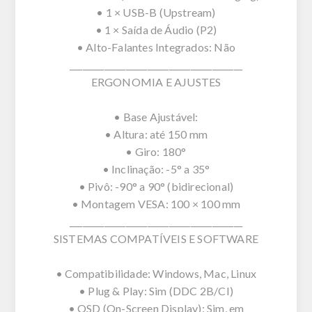
• 1 × USB-B (Upstream)
• 1 × Saída de Áudio (P2)
• Alto-Falantes Integrados: Não
________________________________________
ERGONOMIA E AJUSTES
• Base Ajustável:
• Altura: até 150 mm
• Giro: 180°
• Inclinação: -5° a 35°
• Pivô: -90° a 90° (bidirecional)
• Montagem VESA: 100 × 100 mm
________________________________________
SISTEMAS COMPATÍVEIS E SOFTWARE
• Compatibilidade: Windows, Mac, Linux
• Plug & Play: Sim (DDC 2B/CI)
• OSD (On-Screen Display): Sim, em