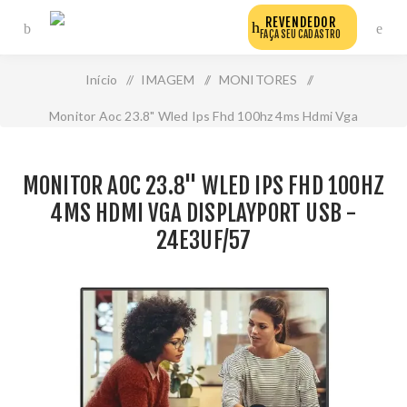
REVENDEDOR
FAÇA SEU CADASTRO
Início
/
IMAGEM
/
MONITORES
/
Monitor Aoc 23.8" Wled Ips Fhd 100hz 4ms Hdmi Vga
Displayport Usb - 24e3uf/57
MONITOR AOC 23.8" WLED IPS FHD 100HZ
4MS HDMI VGA DISPLAYPORT USB -
24E3UF/57