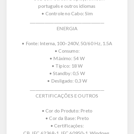
português e outros idiomas
• Controle no Cabo: Sim
________________________________________
ENERGIA
• Fonte: Interna, 100–240V, 50/60 Hz, 1.5A
• Consumo:
• Máximo: 54 W
• Típico: 18 W
• Standby: 0,5 W
• Desligado: 0,3 W
________________________________________
CERTIFICAÇÕES E OUTROS
• Cor do Produto: Preto
• Cor da Base: Preto
• Certificações:
CB, IEC 62368-1, IEC 60950-1, Windows,