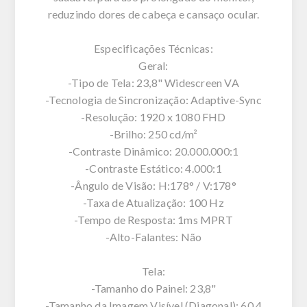
reduzindo dores de cabeça e cansaço ocular.
Especificações Técnicas:
Geral:
-Tipo de Tela: 23,8" Widescreen VA
-Tecnologia de Sincronização: Adaptive-Sync
-Resolução: 1920 x 1080 FHD
-Brilho: 250 cd/m²
-Contraste Dinâmico: 20.000.000:1
-Contraste Estático: 4.000:1
-Ângulo de Visão: H:178° / V:178°
-Taxa de Atualização: 100 Hz
-Tempo de Resposta: 1ms MPRT
-Alto-Falantes: Não
Tela:
-Tamanho do Painel: 23,8"
-Tamanho da Imagem Visível (Diagonal): 60,4