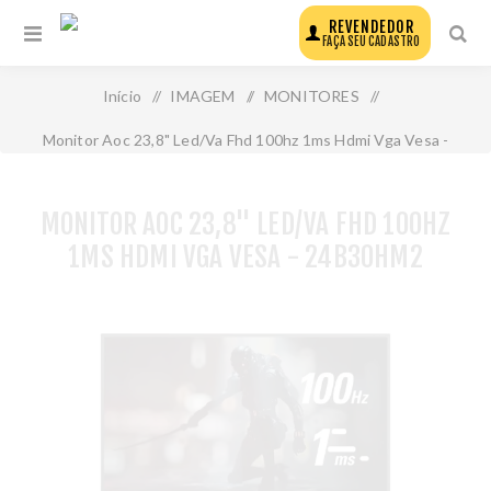
REVENDEDOR
FAÇA SEU CADASTRO
Início
/
IMAGEM
/
MONITORES
/
Monitor Aoc 23,8" Led/Va Fhd 100hz 1ms Hdmi Vga Vesa -
24b30hm2
MONITOR AOC 23,8" LED/VA FHD 100HZ
1MS HDMI VGA VESA - 24B30HM2