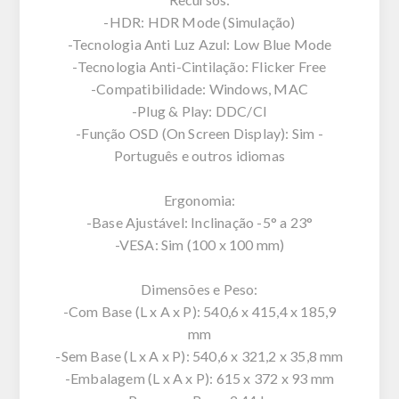
-HDR: HDR Mode (Simulação)
-Tecnologia Anti Luz Azul: Low Blue Mode
-Tecnologia Anti-Cintilação: Flicker Free
-Compatibilidade: Windows, MAC
-Plug & Play: DDC/CI
-Função OSD (On Screen Display): Sim -
Português e outros idiomas
Ergonomia:
-Base Ajustável: Inclinação -5° a 23°
-VESA: Sim (100 x 100 mm)
Dimensões e Peso:
-Com Base (L x A x P): 540,6 x 415,4 x 185,9
mm
-Sem Base (L x A x P): 540,6 x 321,2 x 35,8 mm
-Embalagem (L x A x P): 615 x 372 x 93 mm